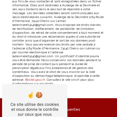
aux fins de vous contacter et sont enregistrées dans un fichier
informatisé. Elles sont destinées à Auberge de la Devinière et
ses sous-traitants dans le seul but de répondre à votre
message. Les données collectées seront communiquées aux
seuls destinataires suivants: Auberge de la Devinière 1164 Route
d'Hermance, 74140 Chens-sur-Léman
ladeviniere74140@gmail.com. Vous disposez de droits d’accès,
de rectification, d’effacement, de portabilité, de limitation,
d’opposition, de retrait de votre consentement à tout moment et
du droit d’introduire une réclamation auprès d’une autorité de
contrôle, ainsi que d’organiser le sort de vos données post-
mortem. Vous pouvez exercer ces droits par voie postale à
l'adresse 1164 Route d'Hermance, 74140 Chens-sur-Léman ou
par courrier électronique à l'adresse
ladeviniere74140@gmail.com. Un justificatif d'identité pourra
vous être demandé. Nous conservons vos données pendant la
période de prise de contact puis pendant la durée de
prescription légale aux fins probatoires et de gestion des
contentieux. Vous avez le droit de vous inscrire sur la liste
d'opposition au démarchage téléphonique, disponible à cette
adresse:
Bloctel.gouv.fr
. Consultez le site cnil.fr pour plus
d’informations sur vos droits.
Ce site utilise des cookies
et vous donne le contrôle
Recherches fréquentes
sur ceux que vous