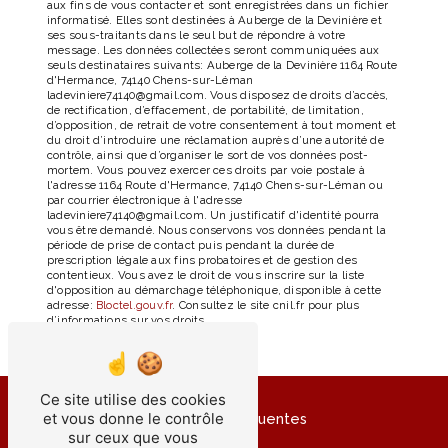
aux fins de vous contacter et sont enregistrées dans un fichier
informatisé. Elles sont destinées à Auberge de la Devinière et
ses sous-traitants dans le seul but de répondre à votre
message. Les données collectées seront communiquées aux
seuls destinataires suivants: Auberge de la Devinière 1164 Route
d'Hermance, 74140 Chens-sur-Léman
ladeviniere74140@gmail.com. Vous disposez de droits d’accès,
de rectification, d’effacement, de portabilité, de limitation,
d’opposition, de retrait de votre consentement à tout moment et
du droit d’introduire une réclamation auprès d’une autorité de
contrôle, ainsi que d’organiser le sort de vos données post-
mortem. Vous pouvez exercer ces droits par voie postale à
l'adresse 1164 Route d'Hermance, 74140 Chens-sur-Léman ou
par courrier électronique à l'adresse
ladeviniere74140@gmail.com. Un justificatif d'identité pourra
vous être demandé. Nous conservons vos données pendant la
période de prise de contact puis pendant la durée de
prescription légale aux fins probatoires et de gestion des
contentieux. Vous avez le droit de vous inscrire sur la liste
d'opposition au démarchage téléphonique, disponible à cette
adresse:
Bloctel.gouv.fr
. Consultez le site cnil.fr pour plus
d’informations sur vos droits.
Ce site utilise des cookies
et vous donne le contrôle
Recherches fréquentes
sur ceux que vous