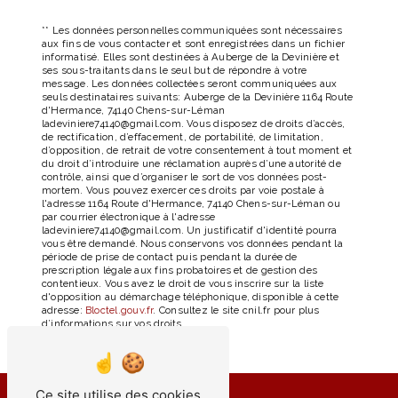
** Les données personnelles communiquées sont nécessaires
aux fins de vous contacter et sont enregistrées dans un fichier
informatisé. Elles sont destinées à Auberge de la Devinière et
ses sous-traitants dans le seul but de répondre à votre
message. Les données collectées seront communiquées aux
seuls destinataires suivants: Auberge de la Devinière 1164 Route
d'Hermance, 74140 Chens-sur-Léman
ladeviniere74140@gmail.com. Vous disposez de droits d’accès,
de rectification, d’effacement, de portabilité, de limitation,
d’opposition, de retrait de votre consentement à tout moment et
du droit d’introduire une réclamation auprès d’une autorité de
contrôle, ainsi que d’organiser le sort de vos données post-
mortem. Vous pouvez exercer ces droits par voie postale à
l'adresse 1164 Route d'Hermance, 74140 Chens-sur-Léman ou
par courrier électronique à l'adresse
ladeviniere74140@gmail.com. Un justificatif d'identité pourra
vous être demandé. Nous conservons vos données pendant la
période de prise de contact puis pendant la durée de
prescription légale aux fins probatoires et de gestion des
contentieux. Vous avez le droit de vous inscrire sur la liste
d'opposition au démarchage téléphonique, disponible à cette
adresse:
Bloctel.gouv.fr
. Consultez le site cnil.fr pour plus
d’informations sur vos droits.
Ce site utilise des cookies