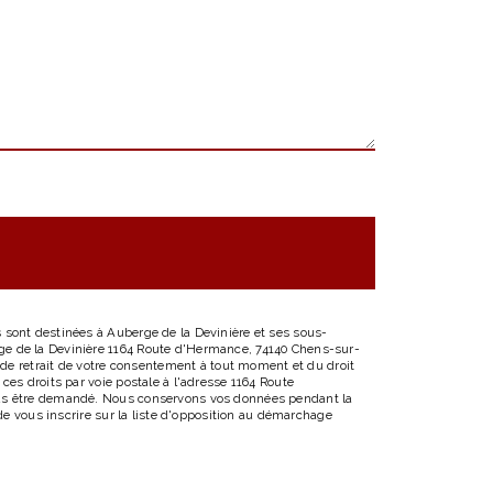
 sont destinées à Auberge de la Devinière et ses sous-
ge de la Devinière 1164 Route d'Hermance, 74140 Chens-sur-
, de retrait de votre consentement à tout moment et du droit
ces droits par voie postale à l'adresse 1164 Route
vous être demandé. Nous conservons vos données pendant la
de vous inscrire sur la liste d'opposition au démarchage