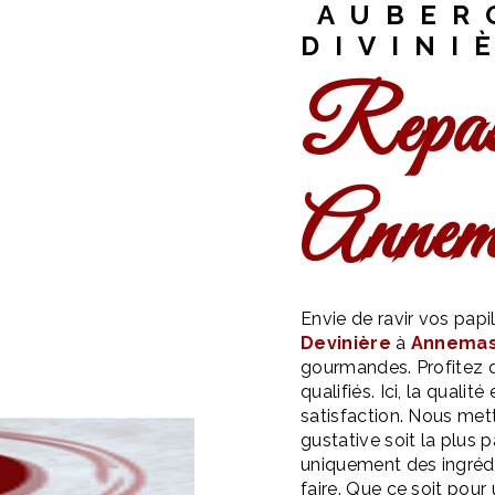
AUBER
DIVINI
repas d'entreprise à
Annem
Envie de ravir vos pa
Devinière
à
Annema
gourmandes. Profitez d
qualifiés. Ici, la qualit
satisfaction. Nous met
gustative soit la plus p
uniquement des ingrédi
faire. Que ce soit pour 