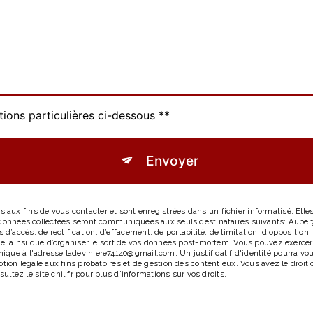
tions particulières ci-dessous **
Envoyer
ux fins de vous contacter et sont enregistrées dans un fichier informatisé. Elles
s données collectées seront communiquées aux seuls destinataires suivants: Auber
accès, de rectification, d’effacement, de portabilité, de limitation, d’opposition
le, ainsi que d’organiser le sort de vos données post-mortem. Vous pouvez exercer 
ique à l'adresse ladeviniere74140@gmail.com. Un justificatif d'identité pourra 
tion légale aux fins probatoires et de gestion des contentieux. Vous avez le droit 
sultez le site cnil.fr pour plus d’informations sur vos droits.