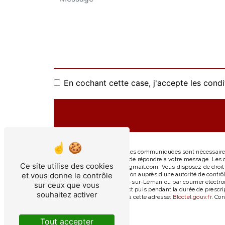
En cochant cette case, j'accepte les condi
** Les données personnelles communiquées sont nécessaires a
traitants dans le seul but de répondre à votre message. Le
Ce site utilise des cookies
Léman ladeviniere74140@gmail.com. Vous disposez de droits d’
et vous donne le contrôle
d’introduire une réclamation auprès d’une autorité de contrô
d'Hermance, 74140 Chens-sur-Léman ou par courrier électron
sur ceux que vous
période de prise de contact puis pendant la durée de prescrip
souhaitez activer
téléphonique, disponible à cette adresse:
Bloctel.gouv.fr
. Con
Tout accepter