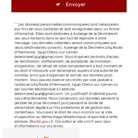
Envoyer
** Les données personnelles communiquées sont nécessaires
aux fins de vous contacter et sont enregistrées dans un fichier
informatisé. Elles sont destinées à Auberge de la Devinière et
ses sous-traitants dans le seul but de répondre à votre
message. Les données collectées seront communiquées aux
seuls destinataires suivants: Auberge de la Devinière 1164 Route
d'Hermance, 74140 Chens-sur-Léman
ladeviniere74140@gmail.com. Vous disposez de droits d’accès,
de rectification, d’effacement, de portabilité, de limitation,
d’opposition, de retrait de votre consentement à tout moment et
du droit d’introduire une réclamation auprès d’une autorité de
contrôle, ainsi que d’organiser le sort de vos données post-
mortem. Vous pouvez exercer ces droits par voie postale à
l'adresse 1164 Route d'Hermance, 74140 Chens-sur-Léman ou
par courrier électronique à l'adresse
ladeviniere74140@gmail.com. Un justificatif d'identité pourra
vous être demandé. Nous conservons vos données pendant la
période de prise de contact puis pendant la durée de
prescription légale aux fins probatoires et de gestion des
contentieux. Vous avez le droit de vous inscrire sur la liste
d'opposition au démarchage téléphonique, disponible à cette
adresse:
Bloctel.gouv.fr
. Consultez le site cnil.fr pour plus
d’informations sur vos droits.