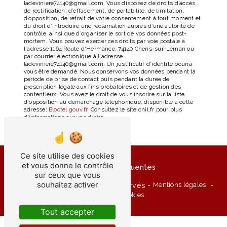
ladeviniere74140@gmail.com. Vous disposez de droits d’accès,
de rectification, d’effacement, de portabilité, de limitation,
d’opposition, de retrait de votre consentement à tout moment et
du droit d’introduire une réclamation auprès d’une autorité de
contrôle, ainsi que d’organiser le sort de vos données post-
mortem. Vous pouvez exercer ces droits par voie postale à
l'adresse 1164 Route d'Hermance, 74140 Chens-sur-Léman ou
par courrier électronique à l'adresse
ladeviniere74140@gmail.com. Un justificatif d'identité pourra
vous être demandé. Nous conservons vos données pendant la
période de prise de contact puis pendant la durée de
prescription légale aux fins probatoires et de gestion des
contentieux. Vous avez le droit de vous inscrire sur la liste
d'opposition au démarchage téléphonique, disponible à cette
adresse:
Bloctel.gouv.fr
. Consultez le site cnil.fr pour plus
d’informations sur vos droits.
Ce site utilise des cookies
et vous donne le contrôle
Recherches fréquentes
sur ceux que vous
souhaitez activer
©
Vistalid
- 2026 - Tous droits réservés -
Mentions légales
-
Gestion des cookies
Tout accepter