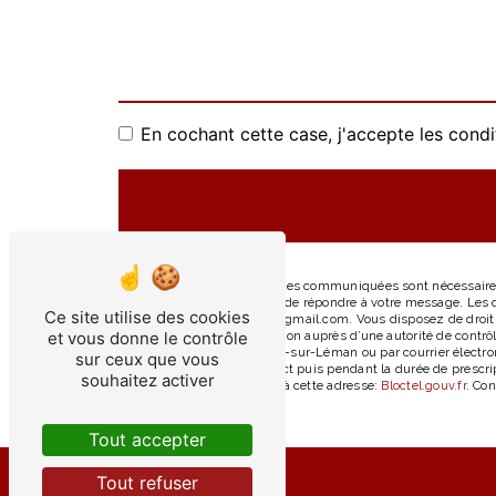
En cochant cette case, j'accepte les condi
** Les données personnelles communiquées sont nécessaires a
traitants dans le seul but de répondre à votre message. Le
Ce site utilise des cookies
Léman ladeviniere74140@gmail.com. Vous disposez de droits d’
et vous donne le contrôle
d’introduire une réclamation auprès d’une autorité de contrô
d'Hermance, 74140 Chens-sur-Léman ou par courrier électron
sur ceux que vous
période de prise de contact puis pendant la durée de prescrip
souhaitez activer
téléphonique, disponible à cette adresse:
Bloctel.gouv.fr
. Con
Tout accepter
Tout refuser