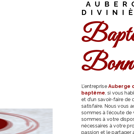
AUBER
DIVINI
baptême à
Bonne
L’entreprise
Auberge d
baptême
, si vous hab
et d’un savoir-faire de
satisfaire. Nous vous 
sommes à l’écoute de v
sommes à votre dispos
nécessaires à votre pr
passion et le partager 