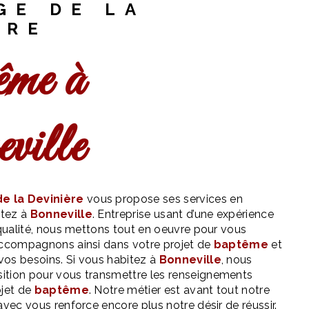
GE DE LA
ÈRE
ville
e la Devinière
vous propose ses services en
itez à
Bonneville
. Entreprise usant d’une expérience
 qualité, nous mettons tout en oeuvre pour vous
accompagnons ainsi dans votre projet de
baptême
et
os besoins. Si vous habitez à
Bonneville
, nous
ition pour vous transmettre les renseignements
ojet de
baptême
. Notre métier est avant tout notre
avec vous renforce encore plus notre désir de réussir.