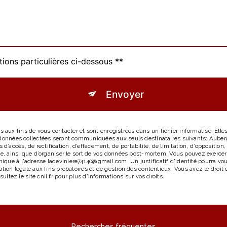
tions particulières ci-dessous **
Envoyer
ux fins de vous contacter et sont enregistrées dans un fichier informatisé. Elles
s données collectées seront communiquées aux seuls destinataires suivants: Auber
accès, de rectification, d’effacement, de portabilité, de limitation, d’opposition
le, ainsi que d’organiser le sort de vos données post-mortem. Vous pouvez exercer 
ique à l'adresse ladeviniere74140@gmail.com. Un justificatif d'identité pourra 
tion légale aux fins probatoires et de gestion des contentieux. Vous avez le droit 
sultez le site cnil.fr pour plus d’informations sur vos droits.
Recherches fréquentes