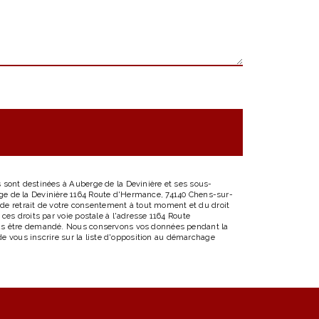
 sont destinées à Auberge de la Devinière et ses sous-
ge de la Devinière 1164 Route d'Hermance, 74140 Chens-sur-
, de retrait de votre consentement à tout moment et du droit
ces droits par voie postale à l'adresse 1164 Route
vous être demandé. Nous conservons vos données pendant la
de vous inscrire sur la liste d'opposition au démarchage