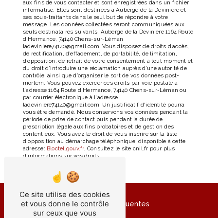
aux fins de vous contacter et sont enregistrées dans un fichier
informatisé. Elles sont destinées à Auberge de la Devinière et
ses sous-traitants dans le seul but de répondre à votre
message. Les données collectées seront communiquées aux
seuls destinataires suivants: Auberge de la Devinière 1164 Route
d'Hermance, 74140 Chens-sur-Léman
ladeviniere74140@gmail.com. Vous disposez de droits d’accès,
de rectification, d’effacement, de portabilité, de limitation,
d’opposition, de retrait de votre consentement à tout moment et
du droit d’introduire une réclamation auprès d’une autorité de
contrôle, ainsi que d’organiser le sort de vos données post-
mortem. Vous pouvez exercer ces droits par voie postale à
l'adresse 1164 Route d'Hermance, 74140 Chens-sur-Léman ou
par courrier électronique à l'adresse
ladeviniere74140@gmail.com. Un justificatif d'identité pourra
vous être demandé. Nous conservons vos données pendant la
période de prise de contact puis pendant la durée de
prescription légale aux fins probatoires et de gestion des
contentieux. Vous avez le droit de vous inscrire sur la liste
d'opposition au démarchage téléphonique, disponible à cette
adresse:
Bloctel.gouv.fr
. Consultez le site cnil.fr pour plus
d’informations sur vos droits.
Ce site utilise des cookies
et vous donne le contrôle
Recherches fréquentes
sur ceux que vous