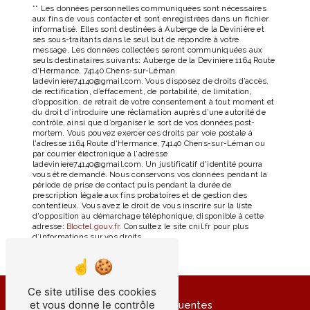
** Les données personnelles communiquées sont nécessaires
aux fins de vous contacter et sont enregistrées dans un fichier
informatisé. Elles sont destinées à Auberge de la Devinière et
ses sous-traitants dans le seul but de répondre à votre
message. Les données collectées seront communiquées aux
seuls destinataires suivants: Auberge de la Devinière 1164 Route
d'Hermance, 74140 Chens-sur-Léman
ladeviniere74140@gmail.com. Vous disposez de droits d’accès,
de rectification, d’effacement, de portabilité, de limitation,
d’opposition, de retrait de votre consentement à tout moment et
du droit d’introduire une réclamation auprès d’une autorité de
contrôle, ainsi que d’organiser le sort de vos données post-
mortem. Vous pouvez exercer ces droits par voie postale à
l'adresse 1164 Route d'Hermance, 74140 Chens-sur-Léman ou
par courrier électronique à l'adresse
ladeviniere74140@gmail.com. Un justificatif d'identité pourra
vous être demandé. Nous conservons vos données pendant la
période de prise de contact puis pendant la durée de
prescription légale aux fins probatoires et de gestion des
contentieux. Vous avez le droit de vous inscrire sur la liste
d'opposition au démarchage téléphonique, disponible à cette
adresse:
Bloctel.gouv.fr
. Consultez le site cnil.fr pour plus
d’informations sur vos droits.
Ce site utilise des cookies
et vous donne le contrôle
Recherches fréquentes