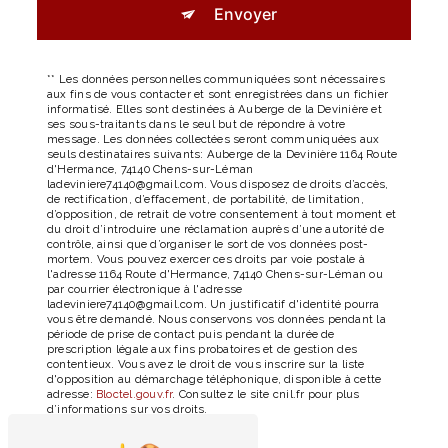
Envoyer
** Les données personnelles communiquées sont nécessaires
aux fins de vous contacter et sont enregistrées dans un fichier
informatisé. Elles sont destinées à Auberge de la Devinière et
ses sous-traitants dans le seul but de répondre à votre
message. Les données collectées seront communiquées aux
seuls destinataires suivants: Auberge de la Devinière 1164 Route
d'Hermance, 74140 Chens-sur-Léman
ladeviniere74140@gmail.com. Vous disposez de droits d’accès,
de rectification, d’effacement, de portabilité, de limitation,
d’opposition, de retrait de votre consentement à tout moment et
du droit d’introduire une réclamation auprès d’une autorité de
contrôle, ainsi que d’organiser le sort de vos données post-
mortem. Vous pouvez exercer ces droits par voie postale à
l'adresse 1164 Route d'Hermance, 74140 Chens-sur-Léman ou
par courrier électronique à l'adresse
ladeviniere74140@gmail.com. Un justificatif d'identité pourra
vous être demandé. Nous conservons vos données pendant la
période de prise de contact puis pendant la durée de
prescription légale aux fins probatoires et de gestion des
contentieux. Vous avez le droit de vous inscrire sur la liste
d'opposition au démarchage téléphonique, disponible à cette
adresse:
Bloctel.gouv.fr
. Consultez le site cnil.fr pour plus
d’informations sur vos droits.