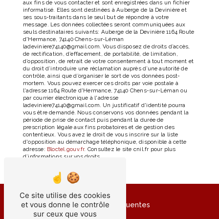
aux fins de vous contacter et sont enregistrées dans un fichier
informatisé. Elles sont destinées à Auberge de la Devinière et
ses sous-traitants dans le seul but de répondre à votre
message. Les données collectées seront communiquées aux
seuls destinataires suivants: Auberge de la Devinière 1164 Route
d'Hermance, 74140 Chens-sur-Léman
ladeviniere74140@gmail.com. Vous disposez de droits d’accès,
de rectification, d’effacement, de portabilité, de limitation,
d’opposition, de retrait de votre consentement à tout moment et
du droit d’introduire une réclamation auprès d’une autorité de
contrôle, ainsi que d’organiser le sort de vos données post-
mortem. Vous pouvez exercer ces droits par voie postale à
l'adresse 1164 Route d'Hermance, 74140 Chens-sur-Léman ou
par courrier électronique à l'adresse
ladeviniere74140@gmail.com. Un justificatif d'identité pourra
vous être demandé. Nous conservons vos données pendant la
période de prise de contact puis pendant la durée de
prescription légale aux fins probatoires et de gestion des
contentieux. Vous avez le droit de vous inscrire sur la liste
d'opposition au démarchage téléphonique, disponible à cette
adresse:
Bloctel.gouv.fr
. Consultez le site cnil.fr pour plus
d’informations sur vos droits.
Ce site utilise des cookies
et vous donne le contrôle
Recherches fréquentes
sur ceux que vous