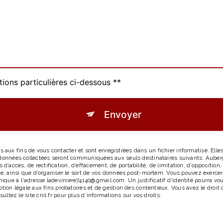
tions particulières ci-dessous **
Envoyer
ux fins de vous contacter et sont enregistrées dans un fichier informatisé. Elles
s données collectées seront communiquées aux seuls destinataires suivants: Auber
accès, de rectification, d’effacement, de portabilité, de limitation, d’opposition
le, ainsi que d’organiser le sort de vos données post-mortem. Vous pouvez exercer 
ique à l'adresse ladeviniere74140@gmail.com. Un justificatif d'identité pourra 
tion légale aux fins probatoires et de gestion des contentieux. Vous avez le droit 
sultez le site cnil.fr pour plus d’informations sur vos droits.