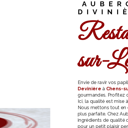
AUBER
DIVINI
restaurant à Chens-
sur-L
Envie de ravir vos pa
Devinière
à
Chens-s
gourmandes. Profitez d
Ici, la qualité est mise 
Nous mettons tout en œ
plus parfaite. Chez Aub
ingrédients de qualité 
pour un petit plaisir p