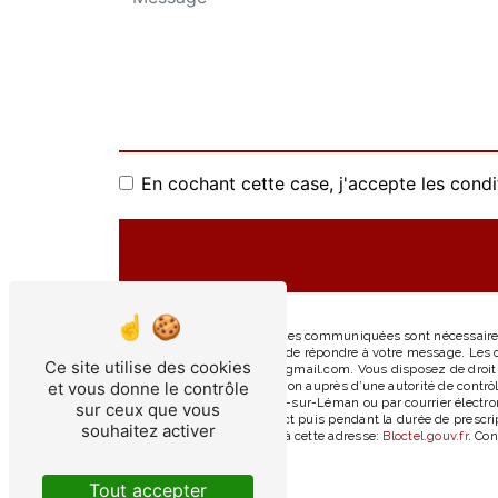
En cochant cette case, j'accepte les condi
** Les données personnelles communiquées sont nécessaires a
traitants dans le seul but de répondre à votre message. Le
Ce site utilise des cookies
Léman ladeviniere74140@gmail.com. Vous disposez de droits d’
et vous donne le contrôle
d’introduire une réclamation auprès d’une autorité de contrô
d'Hermance, 74140 Chens-sur-Léman ou par courrier électron
sur ceux que vous
période de prise de contact puis pendant la durée de prescrip
souhaitez activer
téléphonique, disponible à cette adresse:
Bloctel.gouv.fr
. Con
Tout accepter