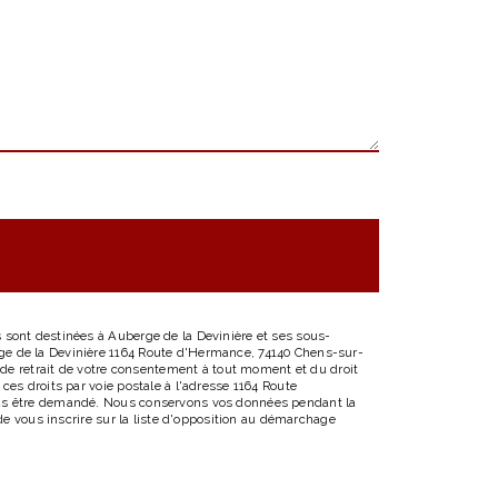
 sont destinées à Auberge de la Devinière et ses sous-
ge de la Devinière 1164 Route d'Hermance, 74140 Chens-sur-
, de retrait de votre consentement à tout moment et du droit
ces droits par voie postale à l'adresse 1164 Route
vous être demandé. Nous conservons vos données pendant la
de vous inscrire sur la liste d'opposition au démarchage