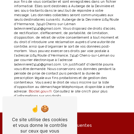
aux fins de vous contacter et sont enregistrées dans un fichier
informatisé. Elles sont destinées à Auberge de la Devinière et
ses sous-traitants dans le seul but de répondre à votre
message. Les données collectées seront communiquées aux
seuls destinataires suivants: Auberge de la Devinière 1164 Route
d'Hermance, 74140 Chens-sur-Léman
ladeviniere74140@gmail.com. Vous disposez de droits d’accès,
de rectification, d’effacement, de portabilité, de limitation,
d’opposition, de retrait de votre consentement à tout moment et
du droit d’introduire une réclamation auprès d’une autorité de
contrôle, ainsi que d’organiser le sort de vos données post-
mortem. Vous pouvez exercer ces droits par voie postale à
l'adresse 1164 Route d'Hermance, 74140 Chens-sur-Léman ou
par courrier électronique à l'adresse
ladeviniere74140@gmail.com. Un justificatif d'identité pourra
vous être demandé. Nous conservons vos données pendant la
période de prise de contact puis pendant la durée de
prescription légale aux fins probatoires et de gestion des
contentieux. Vous avez le droit de vous inscrire sur la liste
d'opposition au démarchage téléphonique, disponible à cette
adresse:
Bloctel.gouv.fr
. Consultez le site cnil.fr pour plus
d’informations sur vos droits.
Ce site utilise des cookies
et vous donne le contrôle
Recherches fréquentes
sur ceux que vous